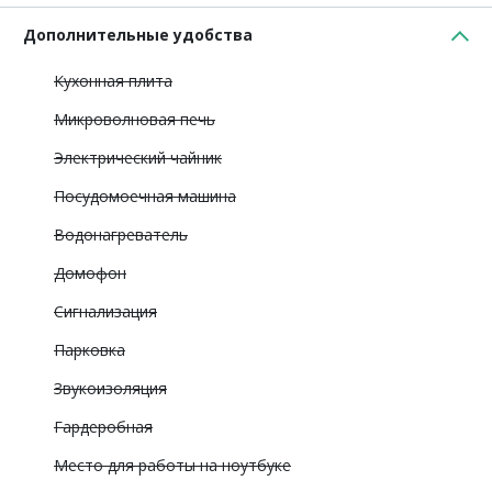
Дополнительные удобства
Кухонная плита
Микроволновая печь
Электрический чайник
Посудомоечная машина
Водонагреватель
Домофон
Сигнализация
Парковка
Звукоизоляция
Гардеробная
Место для работы на ноутбуке