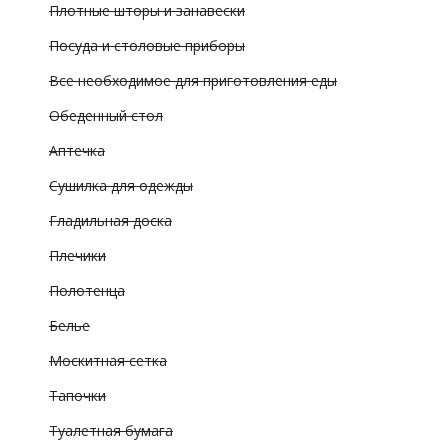
Плотные шторы и занавески
Посуда и столовые приборы
Все необходимое для приготовления еды
Обеденный стол
Аптечка
Сушилка для одежды
Гладильная доска
Плечики
Полотенца
Белье
Москитная сетка
Тапочки
Туалетная бумага