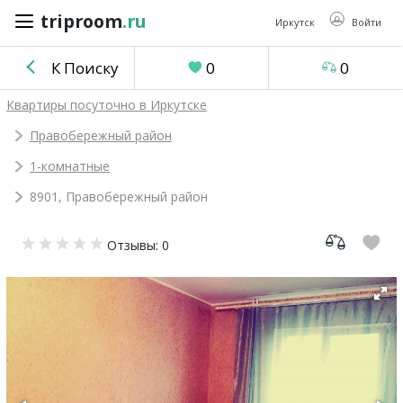
triproom
.ru
triproom
.ru
Иркутск
Войти
К Поиску
0
0
Российский
Квартиры посуточно в Иркутске
рубль
Правобережный район
1-комнатные
Войти / Зарегистрироваться
8901, Правобережный район
Добавить
Отзывы: 0
объявление
Избранное
0
Сравнение
0