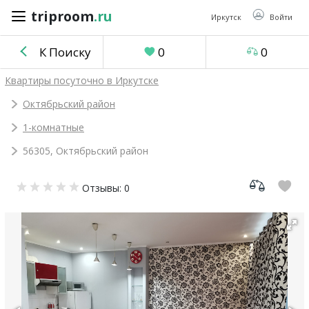
triproom
.ru
triproom
.ru
Иркутск
Войти
К Поиску
0
0
Российский
Квартиры посуточно в Иркутске
рубль
Октябрьский район
1-комнатные
Войти / Зарегистрироваться
56305, Октябрьский район
Добавить
Отзывы: 0
объявление
Избранное
0
Сравнение
0