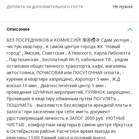
Доплата за дополнительного гостя
Не нужна
Описание
БЕЗ ПОСРЕДНИКОВ и КОМИССИЙ! 🔞🚱🚭🚯 Сдам уютную ,
чистую квартиру , в самом центре города ЖК "Новый
город" , Ямская, Советская , А.Невского, Карла Либкнехта
, Партизанская , Бесплатный Wi-Fi, кабельное ТВ , рядом
остановки общественного транспорта, кафе, магазины,
автостоянка, ПОЧАСОВАЯ или ПОСУТОЧНАЯ оплатa , -
курение в квартире запрещено, Аэропорт 5 мин , Ж.Д
вокзал 10 мин , Диагностический центр 5 мин -
проведение ШУМНЫХ мероприятий, ГУЛЯНОК запрещено ,
Проникшие в квартиру обманным путём ПОГУЛЯТЬ ,
ПОШУМЕТЬ - выселяются без возврата арендной платы и
залога ! при заселении при себе иметь документ
удостоверяющий личность и ЗАЛОГ 2000 руб. УЮТНЫЕ
ЧИСТЫЕ , комфортные квартиры в самом центре Иркутска
в Октябрьском районе Расчетное время выезда из
квартиры 13:00! Ранний заезд и поздний выезд