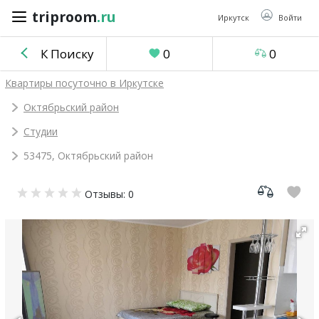
triproom
.ru
triproom
.ru
Иркутск
Войти
К Поиску
0
0
Российский
Квартиры посуточно в Иркутске
рубль
Октябрьский район
Студии
Войти / Зарегистрироваться
53475, Октябрьский район
Добавить
Отзывы: 0
объявление
Избранное
0
Сравнение
0