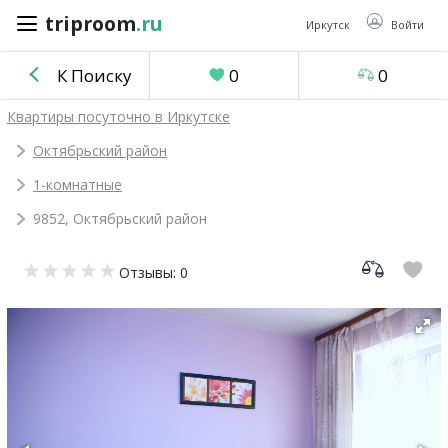
triproom
.ru
triproom
.ru
Иркутск
Войти
К Поиску
0
0
Российский
Квартиры посуточно в Иркутске
рубль
Октябрьский район
1-комнатные
Войти / Зарегистрироваться
9852, Октябрьский район
Добавить
Отзывы: 0
объявление
Избранное
0
Сравнение
0