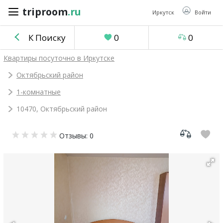
triproom
.ru
triproom
.ru
Иркутск
Войти
К Поиску
0
0
Российский
Квартиры посуточно в Иркутске
рубль
Октябрьский район
1-комнатные
Войти / Зарегистрироваться
10470, Октябрьский район
Добавить
Отзывы: 0
объявление
Избранное
0
Сравнение
0