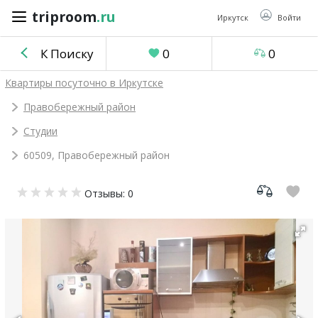
triproom
.ru
triproom
.ru
Иркутск
Войти
К Поиску
0
0
Российский
Квартиры посуточно в Иркутске
рубль
Правобережный район
Студии
Войти / Зарегистрироваться
60509, Правобережный район
Добавить
Отзывы: 0
объявление
Избранное
0
Сравнение
0