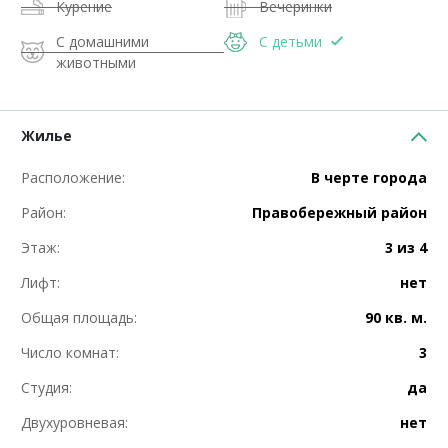
Курение
Вечеринки
С домашними
С детьми
животными
Жилье
Расположение:
В черте города
Район:
Правобережный район
Этаж:
3 из 4
Лифт:
нет
Общая площадь:
90 кв. м.
Число комнат:
3
Студия:
да
Двухуровневая:
нет