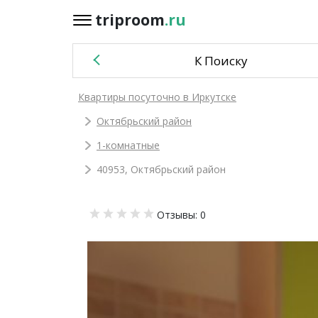
triproom
.ru
triproom
.ru
К Поиску
Российский
Квартиры посуточно в Иркутске
рубль
Октябрьский район
Войти / Зарегистрироваться
1-комнатные
40953, Октябрьский район
Добавить
Отзывы: 0
объявление
Избранное
0
Сравнение
0