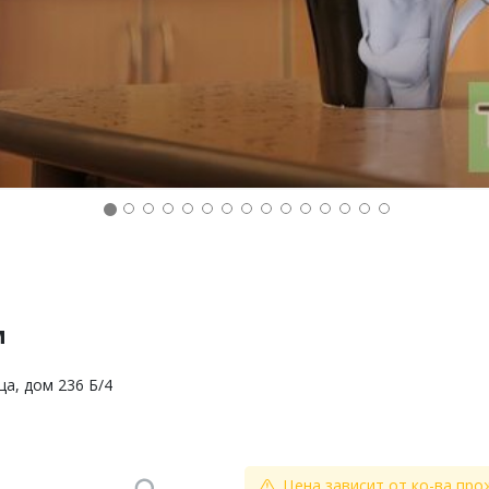
м
ца, дом 236 Б/4
Цена зависит от ко-ва про