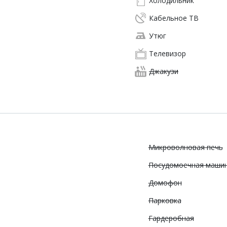
Холодильник
Кабельное ТВ
Утюг
Телевизор
Джакузи
Микроволновая печь
Посудомоечная маши
Домофон
Парковка
Гардеробная