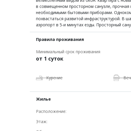
великолепным видом из окон. Квартира с нов
в совмещенном просторном санузле, прочная 
необходимыми бытовыми приборами. Однокомна
похвастаться развитой инфраструктурой. В ша
аэропорт в 5-и минутах езды. Просторный сануз
Правила проживания
Минимальный срок проживания
от 1 суток
Курение
Веч
Жилье
Расположение:
Этаж: