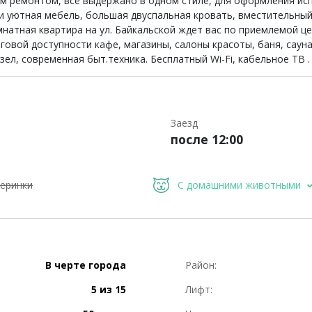
ым ремонтом, все выдержано в одном стиле, для оформления ис
и уютная мебель, большая двуспальная кровать, вместительный
тная квартира на ул. Байкальской ждет вас по приемлемой це
говой доступности кафе, магазины, салоны красоты, баня, сауна
ел, современная быт.техника. Бесплатный Wi-Fi, кабельное ТВ . 
Заезд
после 12:00
еринки
С домашними животными
В черте города
Район:
5 из 15
Лифт: