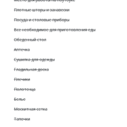
Плотные шторы и занавески
Посуда и столовые приборы
Все необходимое для приготовления еды
Обеденный стол
Аптечка
Сушилка для одежды
Гладильная доска
Плечики
Полотенца
Белье
Москитная сетка
Тапочки