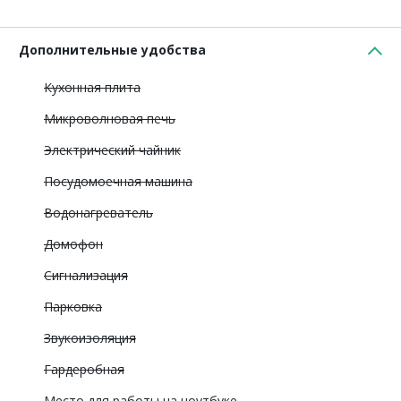
Дополнительные удобства
Кухонная плита
Микроволновая печь
Электрический чайник
Посудомоечная машина
Водонагреватель
Домофон
Сигнализация
Парковка
Звукоизоляция
Гардеробная
Место для работы на ноутбуке