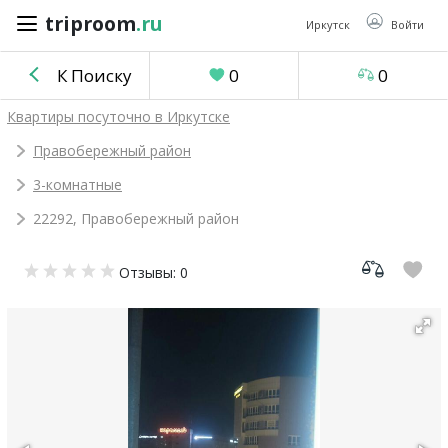
triproom
.ru
triproom
.ru
Иркутск
Войти
К Поиску
0
0
Российский
Квартиры посуточно в Иркутске
рубль
Правобережный район
3-комнатные
Войти / Зарегистрироваться
22292, Правобережный район
Добавить
Отзывы: 0
объявление
Избранное
0
Сравнение
0