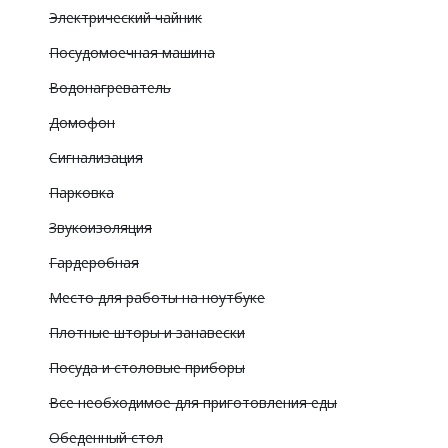
Электрический чайник
Посудомоечная машина
Водонагреватель
Домофон
Сигнализация
Парковка
Звукоизоляция
Гардеробная
Место для работы на ноутбуке
Плотные шторы и занавески
Посуда и столовые приборы
Все необходимое для приготовления еды
Обеденный стол