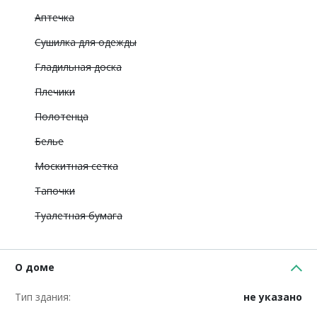
Аптечка
Сушилка для одежды
Гладильная доска
Плечики
Полотенца
Белье
Москитная сетка
Тапочки
Туалетная бумага
О доме
Тип здания:
не указано