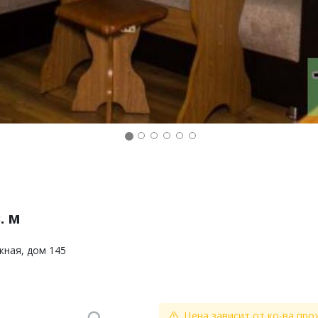
. м
жная, дом 145
Цена зависит от ко-ва про