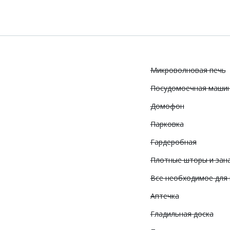
Микроволновая печь
Посудомоечная маши
Домофон
Парковка
Гардеробная
Плотные шторы и зан
Все необходимое для
Аптечка
Гладильная доска