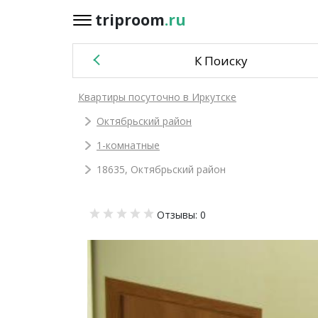
triproom
.ru
triproom
.ru
К Поиску
Российский
Квартиры посуточно в Иркутске
рубль
Октябрьский район
Войти / Зарегистрироваться
1-комнатные
18635, Октябрьский район
Добавить
Отзывы: 0
объявление
Избранное
0
Сравнение
0