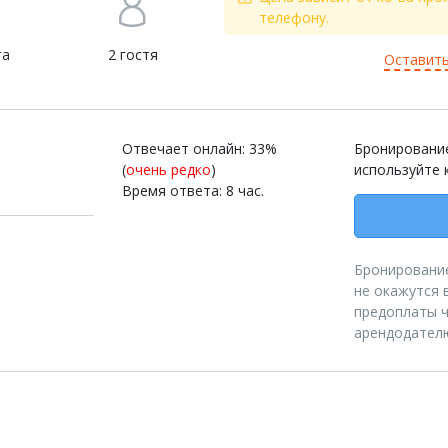
телефону.
та
2 гостя
Оставить
Отвечает онлайн: 33%
Бронирование
(
очень редко
)
используйте 
Время ответа: 8 час.
Бронирование
не окажутся 
предоплаты ч
арендодател