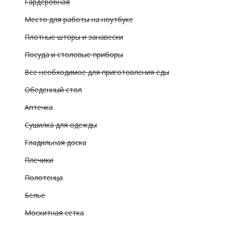
Гардеробная
Место для работы на ноутбуке
Плотные шторы и занавески
Посуда и столовые приборы
Все необходимое для приготовления еды
Обеденный стол
Аптечка
Сушилка для одежды
Гладильная доска
Плечики
Полотенца
Белье
Москитная сетка