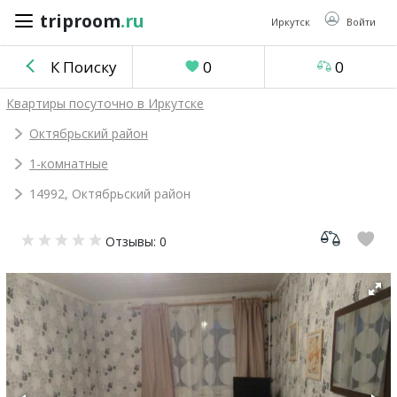
triproom
.ru
triproom
.ru
Иркутск
Войти
К Поиску
0
0
Российский
Квартиры посуточно в Иркутске
рубль
Октябрьский район
1-комнатные
Войти / Зарегистрироваться
14992, Октябрьский район
Добавить
Отзывы: 0
объявление
Избранное
0
Сравнение
0