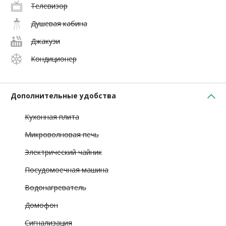
Телевизор
Душевая кабина
Джакузи
Кондиционер
Дополнительные удобства
Кухонная плита
Микроволновая печь
Электрический чайник
Посудомоечная машина
Водонагреватель
Домофон
Сигнализация