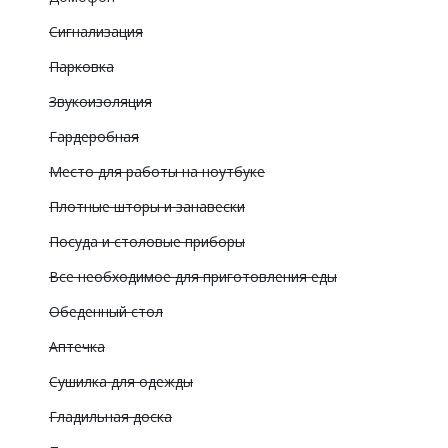
Сигнализация
Парковка
Звукоизоляция
Гардеробная
Место для работы на ноутбуке
Плотные шторы и занавески
Посуда и столовые приборы
Все необходимое для приготовления еды
Обеденный стол
Аптечка
Сушилка для одежды
Гладильная доска