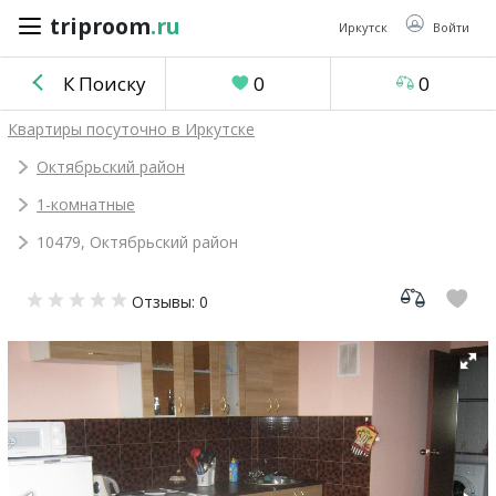
triproom
.ru
triproom
.ru
Иркутск
Войти
К Поиску
0
0
Российский
Квартиры посуточно в Иркутске
рубль
Октябрьский район
1-комнатные
Войти / Зарегистрироваться
10479, Октябрьский район
Добавить
Отзывы: 0
объявление
Избранное
0
Сравнение
0