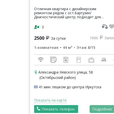
Отличная квартира с дизайнерским
ремонтом рядом с ост.Баргузин/
Диагностический центр; подходит для
комфортного размещения 4х человек,
развитая инфраструктура: близость
3
супермаркетов, салон красоты,...
2500
1000
Зало
За сутки
1-комнатная
44 м²
Этаж 8/15
Александра Невского улица, 58
(Октябрьский район)
41 мин. пешком до центра Иркутска
Показать на карте
Показать телефон
Подробнее