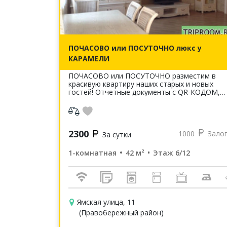
ПОЧАСОВО или ПОСУТОЧНО люкс у
КАРАМЕЛИ
ПОЧАСОВО или ПОСУТОЧНО разместим в
красивую квартиру наших старых и новых
гостей! Отчетные документы с QR-КОДОМ,
онлайн касса Моментальное заселение, в
течении 15 минут после звонка! Всегда в ...
2300
1000
Зало
За сутки
1-комнатная
42 м²
Этаж 6/12
Ямская улица, 11
(Правобережный район)