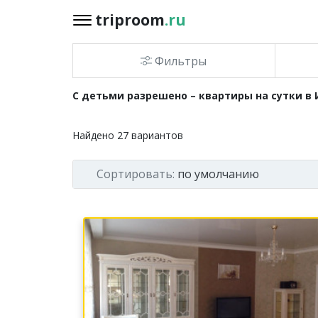
triproom
.ru
triproom
.ru
Фильтры
Российский
С детьми разрешено – квартиры на сутки в 
рубль
Найдено
27
вариантов
Войти / Зарегистрироваться
Сортировать:
по умолчанию
Добавить
объявление
Избранное
0
Сравнение
0