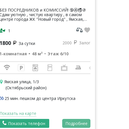
БЕЗ ПОСРЕДНИКОВ и КОМИССИЙ! 🔞🚱🚭🚯
Сдам уютную , чистую квартиру , в самом
центре города ЖК "Новый город" , Ямская,
Советская , А.Невского, Карла Либкнехта ,
Партизанская , Бесплатный Wi-Fi, кабел...
1
1800
2000
Залог
За сутки
1-комнатная
48 м²
Этаж 6/10
Ямская улица, 1/3
(Октябрьский район)
25 мин. пешком до центра Иркутска
Показать на карте
Показать телефон
Подробнее