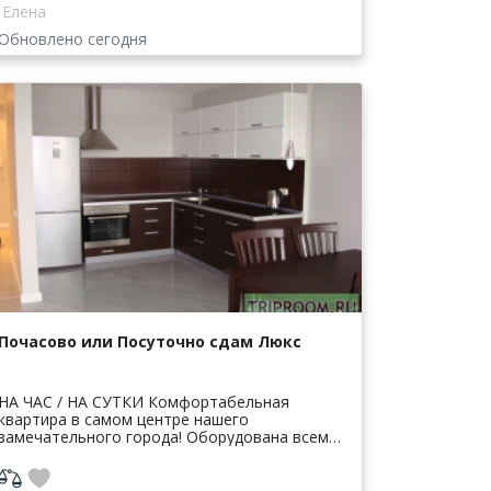
Елена
Обновлено сегодня
Почасово или Посуточно сдам Люкс
НА ЧАС / НА СУТКИ Комфортабельная
квартира в самом центре нашего
замечательного города! Оборудована всем
необходимым и даже чуть больше, для того,
чтобы у нас в гостях вы почувствовали себя
как ...