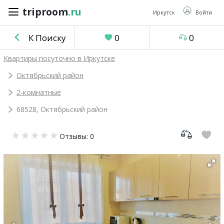
triproom
.ru
triproom
.ru
Иркутск
Войти
К Поиску
0
0
Российский
Квартиры посуточно в Иркутске
рубль
Октябрьский район
2-комнатные
Войти / Зарегистрироваться
68528, Октябрьский район
Добавить
Отзывы: 0
объявление
Избранное
0
Сравнение
0