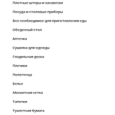
Плотные шторы и занавески
Посуда и столовые приборы
Все необходимое для приготовления еды
Обеденный стол
Аптечка
Сушилка для одежды
Гладильная доска
Плечики
Полотенца
Белье
Москитная сетка
Тапочки
Туалетная бумага