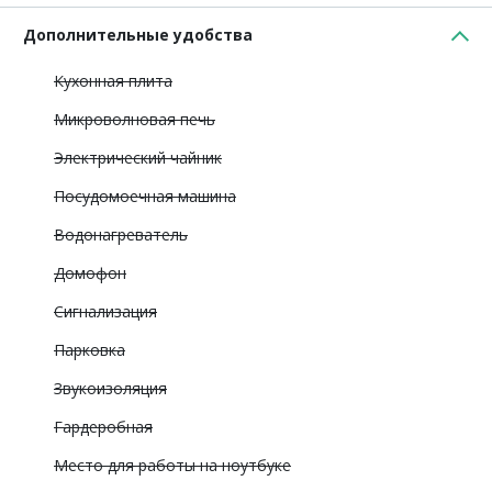
Дополнительные удобства
Кухонная плита
Микроволновая печь
Электрический чайник
Посудомоечная машина
Водонагреватель
Домофон
Сигнализация
Парковка
Звукоизоляция
Гардеробная
Место для работы на ноутбуке