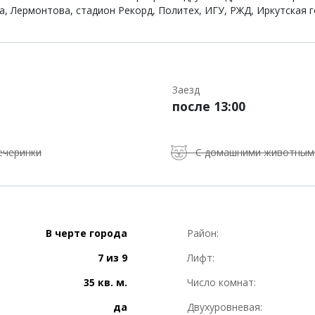
, Лермонтова, стадион Рекорд, Политех, ИГУ, РЖД, Иркутская г
Заезд
после 13:00
ечеринки
С домашними животным
В черте города
Район:
7 из 9
Лифт:
35 кв. м.
Число комнат:
да
Двухуровневая: