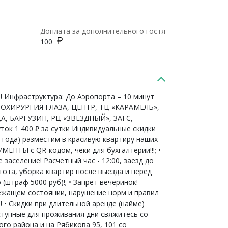
Доплата за дополнительного гостя
100
Инфраструктура: До Аэропорта – 10 минут
ИКРОХИРУРГИЯ ГЛАЗА, ЦЕНТР, ТЦ «КАРАМЕЛЬ»,
 БАРГУЗИН, РЦ «ЗВЕЗДНЫЙ», ЗАГС,
ток 1 400 ₽ за сутки Индивидуальные скидки
ода) разместим в красивую квартиру наших
ЕНТЫ с QR-кодом, чеки для бухгалтерии!!!; •
заселение! Расчетный час - 12:00, заезд до
тота, уборка квартир после выезда и перед
(штраф 5000 руб)!; • Запрет вечеринок!
ежащем состоянии, нарушение норм и правил
• Скидки при длительной аренде (найме)
ступные для проживания дни свяжитесь со
ого района и на Рябикова 95, 101 со