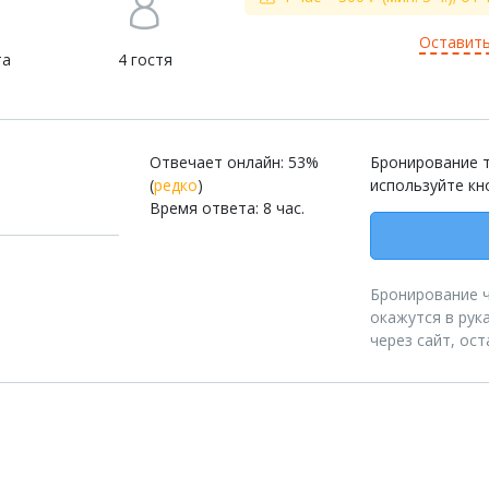
Оставить
та
4 гостя
Отвечает онлайн: 53%
Бронирование т
(
редко
)
используйте кн
Время ответа: 8 час.
Бронирование че
окажутся в рук
через сайт, ос