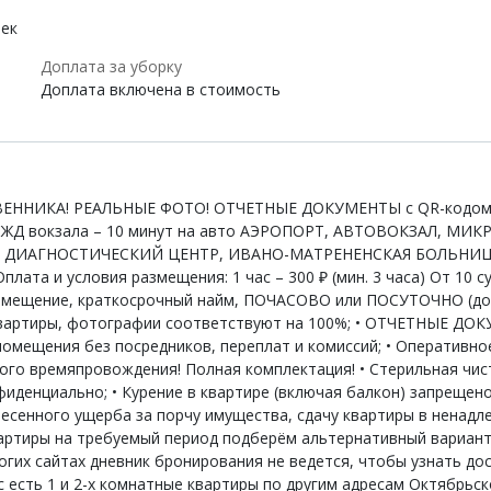
век
Доплата за уборку
Доплата включена в стоимость
СТВЕННИКА! РЕАЛЬНЫЕ ФОТО! ОТЧЕТНЫЕ ДОКУМЕНТЫ с QR-кодом! 
 до ЖД вокзала – 10 минут на авто АЭРОПОРТ, АВТОВОКЗАЛ, М
 ДИАГНОСТИЧЕСКИЙ ЦЕНТР, ИВАНО-МАТРЕНЕНСКАЯ БОЛЬНИЦА,
а и условия размещения: 1 час – 300 ₽ (мин. 3 часа) От 10 су
змещение, краткосрочный найм, ПОЧАСОВО или ПОСУТОЧНО (до г
квартиры, фотографии соответствуют на 100%; • ОТЧЕТНЫЕ ДОКУМ
мещения без посредников, переплат и комиссий; • Оперативное 
ятного времяпровождения! Полная комплектация! • Стерильная чис
фиденциально; • Курение в квартире (включая балкон) запрещено 
есенного ущерба за порчу имущества, сдачу квартиры в ненадл
артиры на требуемый период подберём альтернативный вариант! 
гих сайтах дневник бронирования не ведется, чтобы узнать до
ас есть 1 и 2-х комнатные квартиры по другим адресам Октябрьск