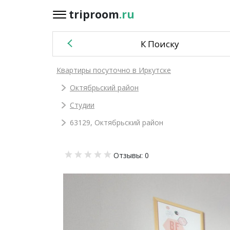
triproom
.ru
triproom
.ru
К Поиску
Российский
Квартиры посуточно в Иркутске
рубль
Октябрьский район
Войти / Зарегистрироваться
Студии
63129, Октябрьский район
Добавить
Отзывы: 0
объявление
Избранное
0
Сравнение
0