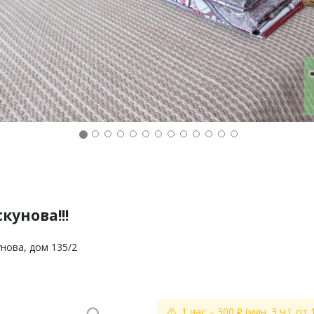
унова!!!
унова, дом 135/2
1 час – 300 ₽ (мин. 3 ч.); от