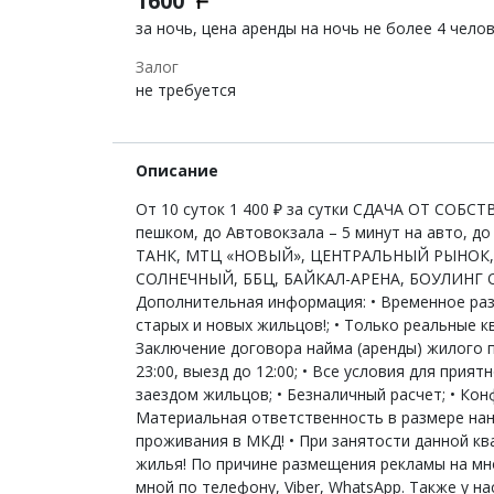
1600
за ночь, цена аренды на ночь не более 4 чело
Залог
не требуется
Описание
От 10 суток 1 400 ₽ за сутки СДАЧА ОТ СОБ
пешком, до Автовокзала – 5 минут на авто,
ТАНК, МТЦ «НОВЫЙ», ЦЕНТРАЛЬНЫЙ РЫНОК,
СОЛНЕЧНЫЙ, ББЦ, БАЙКАЛ-АРЕНА, БОУЛИНГ Оплат
Дополнительная информация: • Временное ра
старых и новых жильцов!; • Только реальные 
Заключение договора найма (аренды) жилого по
23:00, выезд до 12:00; • Все условия для при
заездом жильцов; • Безналичный расчет; • Кон
Материальная ответственность в размере нан
проживания в МКД! • При занятости данной кв
жилья! По причине размещения рекламы на мно
мной по телефону, Viber, WhatsApp. Также у н