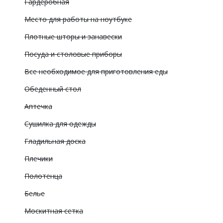
Гардеробная
Место для работы на ноутбуке
Плотные шторы и занавески
Посуда и столовые приборы
Все необходимое для приготовления еды
Обеденный стол
Аптечка
Сушилка для одежды
Гладильная доска
Плечики
Полотенца
Белье
Москитная сетка