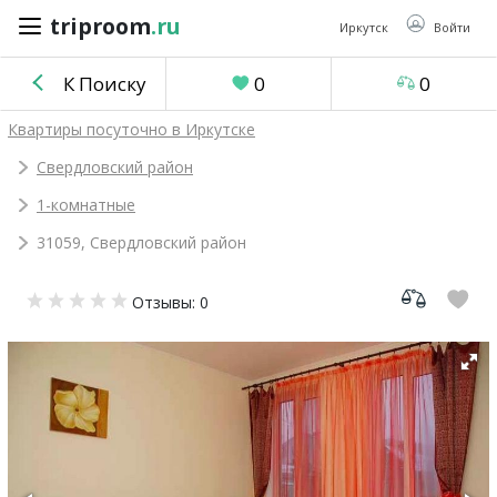
triproom
.ru
triproom
.ru
Иркутск
Войти
К Поиску
0
0
Российский
Квартиры посуточно в Иркутске
рубль
Свердловский район
1-комнатные
Войти / Зарегистрироваться
31059, Свердловский район
Добавить
Отзывы: 0
объявление
Избранное
0
Сравнение
0