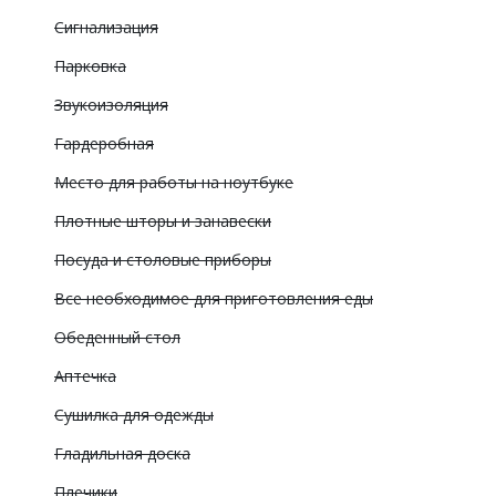
Сигнализация
Парковка
Звукоизоляция
Гардеробная
Место для работы на ноутбуке
Плотные шторы и занавески
Посуда и столовые приборы
Все необходимое для приготовления еды
Обеденный стол
Аптечка
Сушилка для одежды
Гладильная доска
Плечики