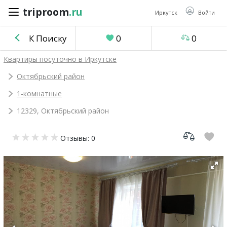
triproom
.ru
triproom
.ru
Иркутск
Войти
К Поиску
0
0
Российский
Квартиры посуточно в Иркутске
рубль
Октябрьский район
1-комнатные
Войти / Зарегистрироваться
12329, Октябрьский район
Добавить
Отзывы: 0
объявление
Избранное
0
Сравнение
0