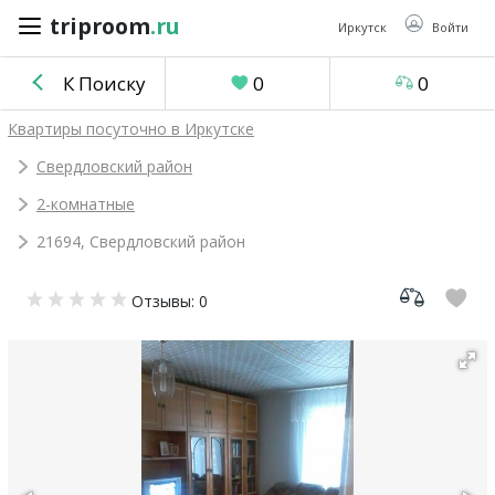
triproom
.ru
triproom
.ru
Иркутск
Войти
К Поиску
0
0
Российский
Квартиры посуточно в Иркутске
рубль
Свердловский район
2-комнатные
Войти / Зарегистрироваться
21694, Свердловский район
Добавить
Отзывы: 0
объявление
Избранное
0
Сравнение
0