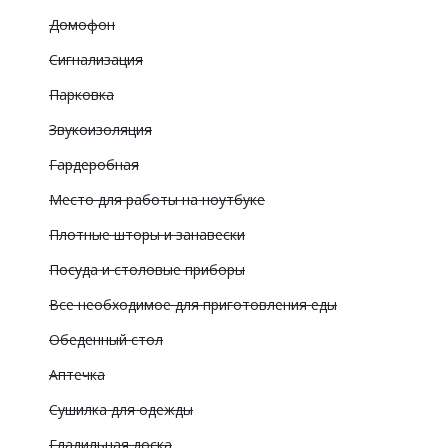
Домофон
Сигнализация
Парковка
Звукоизоляция
Гардеробная
Место для работы на ноутбуке
Плотные шторы и занавески
Посуда и столовые приборы
Все необходимое для приготовления еды
Обеденный стол
Аптечка
Сушилка для одежды
Гладильная доска