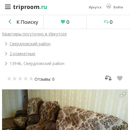
triproom
.ru
triproom
.ru
Иркутск
Войти
К Поиску
0
0
Российский
Квартиры посуточно в Иркутске
рубль
Свердловский район
2-комнатные
Войти / Зарегистрироваться
13946, Свердловский район
Добавить
Отзывы: 0
объявление
Избранное
0
Сравнение
0