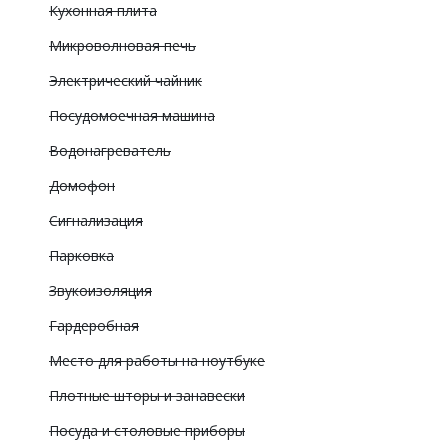
Кухонная плита
Микроволновая печь
Электрический чайник
Посудомоечная машина
Водонагреватель
Домофон
Сигнализация
Парковка
Звукоизоляция
Гардеробная
Место для работы на ноутбуке
Плотные шторы и занавески
Посуда и столовые приборы