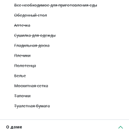
Все необходимое для приготовления еды
Обеденный стол
Аптечка
Сушилка для одежды
Гладильная доска
Плечики
Полотенца
Белье
Москитная сетка
Тапочки
Туалетная бумага
О доме